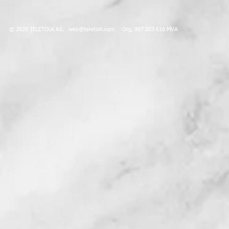
© 2020 TELETOLK AS.
web@teletolk.com
Org. 997 883 616 MVA