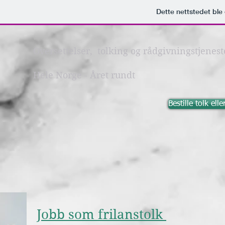
Dette nettstedet bl
Oversettelser, tolking og rådgivningstjenest
Hele Norge -
Året rundt
Bestille tolk ell
Jobb som frilanstolk